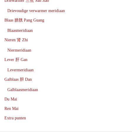
Driewarmer 三焦 San Jiao
Drievoudige verwarmer meridiaan
Blaas 膀胱 Pang Guang
Blaasmeridiaan
Nieren 肾 Zhi
Niermeridiaan
Lever 肝 Gan
Levermeridiaan
Galblaas 胆 Dan
Galblaasmeridiaan
Du Mai
Ren Mai
Extra punten