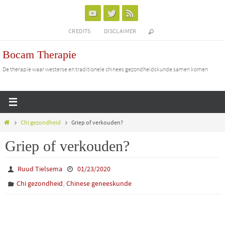
Ga
naar
CREDITS
DISCLAIMER
de
inhoud
Bocam Therapie
De therapie waar westerse en traditionele chinees gezondheidskunde samen komen
Home
Chi gezondheid
Griep of verkouden?
Griep of verkouden?
Ruud Tielsema
01/23/2020
,
Chi gezondheid
Chinese geneeskunde