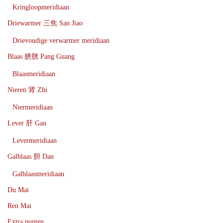
Kringloopmeridiaan
Driewarmer 三焦 San Jiao
Drievoudige verwarmer meridiaan
Blaas 膀胱 Pang Guang
Blaasmeridiaan
Nieren 肾 Zhi
Niermeridiaan
Lever 肝 Gan
Levermeridiaan
Galblaas 胆 Dan
Galblaasmeridiaan
Du Mai
Ren Mai
Extra punten