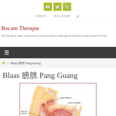
Ga
naar
CREDITS
DISCLAIMER
de
inhoud
Bocam Therapie
De therapie waar westerse en traditionele chinees gezondheidskunde samen komen
Home
Blaas 膀胱 Pang Guang
Blaas 膀胱 Pang Guang