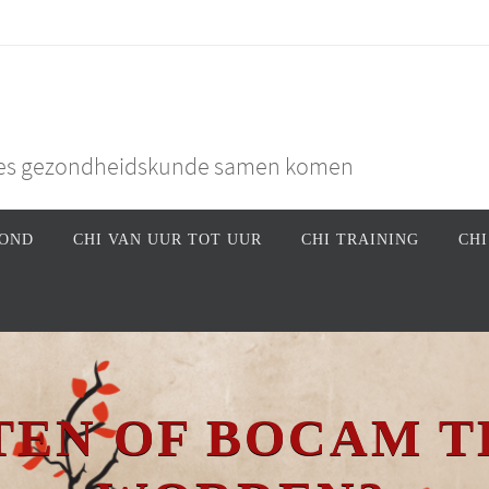
inees gezondheidskunde samen komen
ROND
CHI VAN UUR TOT UUR
CHI TRAINING
CH
TEN OF BOCAM 