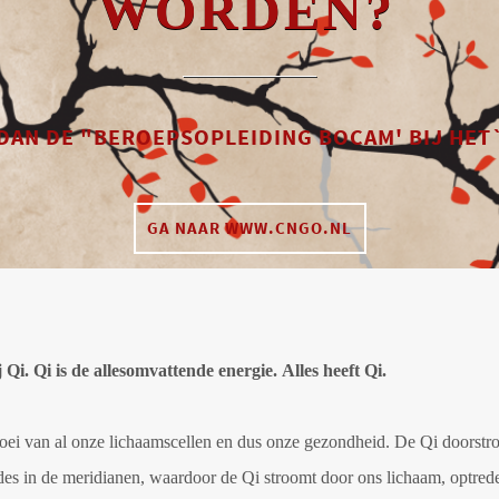
WORDEN?
DAN DE "BEROEPSOPLEIDING BOCAM' BIJ HE
GA NAAR WWW.CNGO.NL
 Qi.
Qi is de allesomvattende energie.
Alles heeft Qi.
n groei van al onze lichaamscellen en dus onze gezondheid. De Qi doo
ades in de meridianen, waardoor de Qi stroomt door ons lichaam, optred